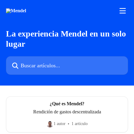
Ir al contenido principal
La experiencia Mendel en un solo
lugar
Buscar artículos...
¿Qué es Mendel?
Rendición de gastos descentralizada
1 autor
1 artículo